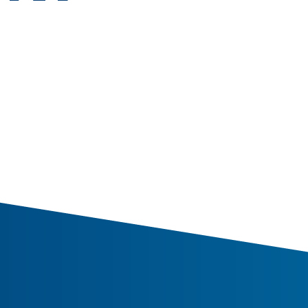
VELA
Calendario
Roster
News
VOLLEY
Calendario
Roster
News