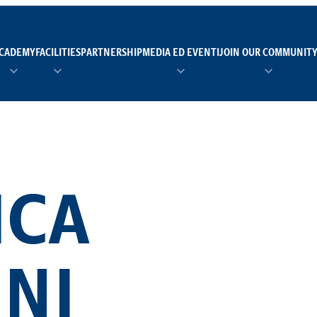
CADEMY
FACILITIES
PARTNERSHIP
MEDIA ED EVENTI
JOIN OUR COMMUNIT
TEAM MANAGER AS 
EI
Calendario
Roster
News
NUOTO
FORMAZIONE
PADEL
TRASPARENZA E ET
RUGBY
MODELLO ORGANIZZ
SCI
Calendario
Roster
News
TENNIS
Calendario
Roster
News