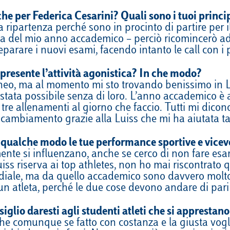
nche per Federica Cesarini? Quali sono i tuoi prin
 ripartenza perché sono in procinto di partire per 
a del mio anno accademico – perciò ricomincerò ad 
arare i nuovi esami, facendo intanto le call con i p
presente l’attività agonistica? In che modo?
teneo, ma al momento mi sto trovando benissimo in L
stata possibile senza di loro. L’anno accademico è 
 tre allenamenti al giorno che faccio. Tutti mi dic
e cambiamento grazie alla Luiss che mi ha aiutata t
qualche modo le tue performance sportive e vicev
mente si influenzano, anche se cerco di non fare e
Luiss riserva ai top athletes, non ho mai riscontrat
mondiale, ma da quello accademico sono davvero molt
 atleta, perché le due cose devono andare di pari p
siglio daresti agli studenti atleti che si appresta
e comunque se fatto con costanza e la giusta vogli