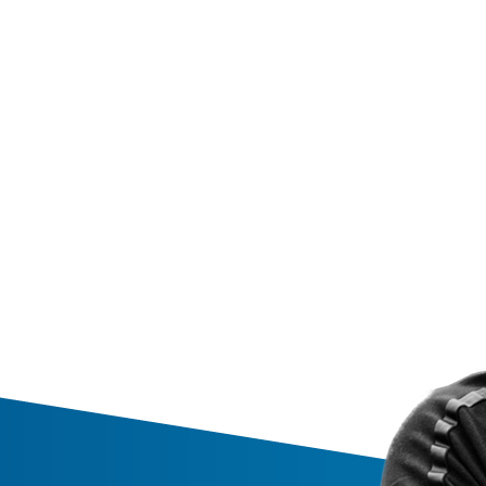
Calendario
Roster
News