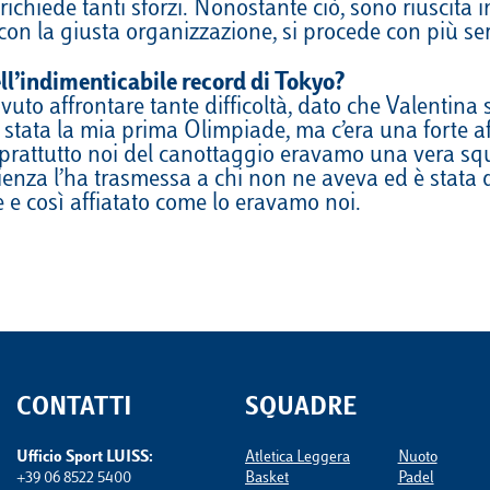
richiede tanti sforzi. Nonostante ciò, sono riuscit
on la giusta organizzazione, si procede con più ser
ll’indimenticabile record di Tokyo?
 affrontare tante difficoltà, dato che Valentina si
 stata la mia prima Olimpiade, ma c’era una forte affi
oprattutto noi del canottaggio eravamo una vera squa
sperienza l’ha trasmessa a chi non ne aveva ed è sta
 e così affiatato come lo eravamo noi.
CONTATTI
SQUADRE
Ufficio Sport LUISS:
Atletica Leggera
Nuoto
+39 06 8522 5400
Basket
Padel