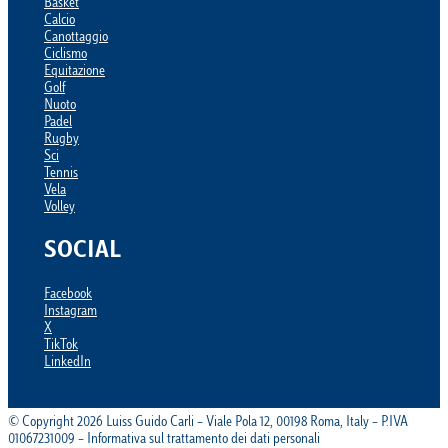
Basket
Calcio
Canottaggio
Ciclismo
Equitazione
Golf
Nuoto
Padel
Rugby
Sci
Tennis
Vela
Volley
SOCIAL
Facebook
Instagram
X
TikTok
LinkedIn
© Copyright 2026 Luiss Guido Carli – Viale Pola 12, 00198 Roma, Italy – P.IVA
01067231009 – Informativa sul trattamento dei dati personali