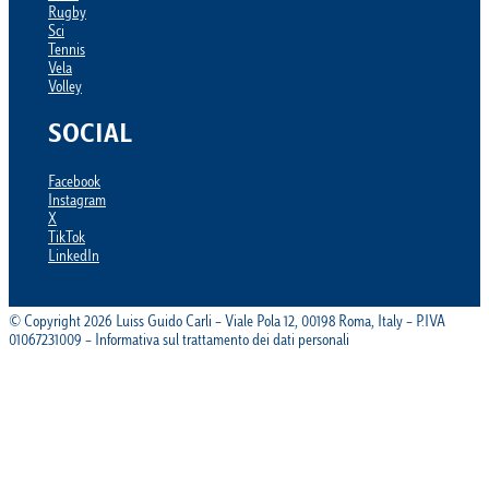
Rugby
Sci
Tennis
Vela
Volley
SOCIAL
Facebook
Instagram
X
TikTok
LinkedIn
© Copyright 2026 Luiss Guido Carli – Viale Pola 12, 00198 Roma, Italy – P.IVA
01067231009 – Informativa sul trattamento dei dati personali