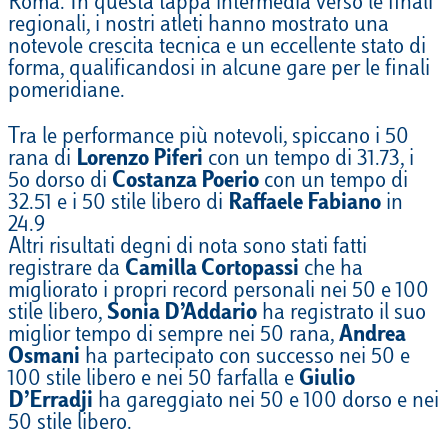
Roma. In questa tappa intermedia verso le finali
regionali, i nostri atleti hanno mostrato una
notevole crescita tecnica e un eccellente stato di
forma, qualificandosi in alcune gare per le finali
pomeridiane.
Tra le performance più notevoli, spiccano i 50
rana di
Lorenzo Piferi
con un tempo di 31.73, i
5o dorso di
Costanza Poerio
con un tempo di
32.51 e i 50 stile libero di
Raffaele Fabiano
in
24.9
Altri risultati degni di nota sono stati fatti
registrare da
Camilla Cortopassi
che ha
migliorato i propri record personali nei 50 e 100
stile libero,
Sonia D’Addario
ha registrato il suo
miglior tempo di sempre nei 50 rana,
Andrea
Osmani
ha partecipato con successo nei 50 e
100 stile libero e nei 50 farfalla e
Giulio
D’Erradji
ha gareggiato nei 50 e 100 dorso e nei
50 stile libero.