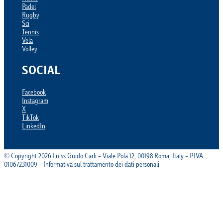
Padel
Rugby
Sci
Tennis
Vela
Volley
SOCIAL
Facebook
Instagram
X
TikTok
LinkedIn
© Copyright 2026 Luiss Guido Carli – Viale Pola 12, 00198 Roma, Italy – P.IVA
01067231009 – Informativa sul trattamento dei dati personali