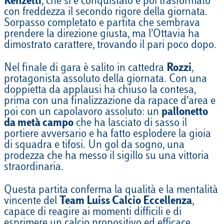
Renzetti
, che si è conquistato e poi trasformato
con freddezza il secondo rigore della giornata.
Sorpasso completato e partita che sembrava
prendere la direzione giusta, ma l’Ottavia ha
dimostrato carattere, trovando il pari poco dopo.
Nel finale di gara è salito in cattedra
Rozzi
,
protagonista assoluto della giornata. Con una
doppietta da applausi ha chiuso la contesa,
prima con una finalizzazione da rapace d’area e
poi con un capolavoro assoluto: un
pallonetto
da metà campo
che ha lasciato di sasso il
portiere avversario e ha fatto esplodere la gioia
di squadra e tifosi. Un gol da sogno, una
prodezza che ha messo il sigillo su una vittoria
straordinaria.
Questa partita conferma la qualità e la mentalità
vincente del
Team Luiss Calcio Eccellenza
,
capace di reagire ai momenti difficili e di
esprimere un calcio propositivo ed efficace.