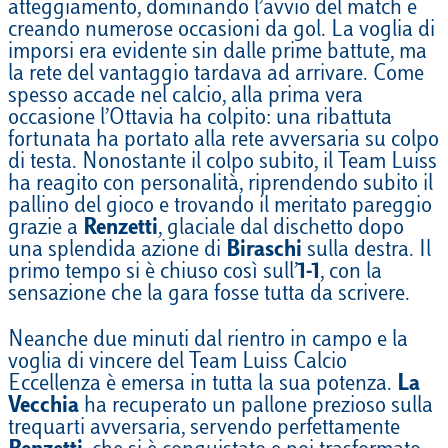
atteggiamento, dominando l’avvio del match e
creando numerose occasioni da gol. La voglia di
imporsi era evidente sin dalle prime battute, ma
la rete del vantaggio tardava ad arrivare. Come
spesso accade nel calcio, alla prima vera
occasione l’Ottavia ha colpito: una ribattuta
fortunata ha portato alla rete avversaria su colpo
di testa. Nonostante il colpo subito, il Team Luiss
ha reagito con personalità, riprendendo subito il
pallino del gioco e trovando il meritato pareggio
grazie a
Renzetti
, glaciale dal dischetto dopo
una splendida azione di
Biraschi
sulla destra. Il
primo tempo si è chiuso così sull’
1-1
, con la
sensazione che la gara fosse tutta da scrivere.
Neanche due minuti dal rientro in campo e la
voglia di vincere del Team Luiss Calcio
Eccellenza è emersa in tutta la sua potenza.
La
Vecchia
ha recuperato un pallone prezioso sulla
trequarti avversaria, servendo perfettamente