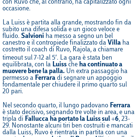
con Ruvo che, al contrario, ha capitalizzato ogni
occasione.
La Luiss è partita alla grande, mostrando fin da
subito una difesa solida e un gioco veloce e
fluido.
Salvioni
ha messo a segno un bel
canestro e il contropiede finalizzato da
Villa
ha
costretto il coach di Ruvo, Rajola, a chiamare
timeout sul 7-12 al 5′. La gara è stata ben
equilibrata, con la
Luiss
che
ha continuato a
muovere bene la palla.
Un extra passaggio ha
permesso a
Ferrara
di segnare un appoggio
fondamentale per chiudere il primo quarto sul
20 pari.
Nel secondo quarto, il lungo padovano
Ferrara
è stato decisivo, segnando tre volte in area, e una
tripla di
Fallucca
ha portato la Luiss sul +6
, 23-
29. Nonostante alcuni tiri ben costruiti e mancati
dalla Luiss, Ruvo è rientrata in partita con una