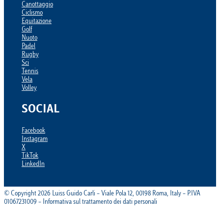
Canottaggio
Ciclismo
Equitazione
Golf
Nuoto
Padel
Rugby
Sci
Tennis
Vela
Volley
SOCIAL
Facebook
Instagram
X
TikTok
LinkedIn
© Copyright 2026 Luiss Guido Carli – Viale Pola 12, 00198 Roma, Italy – P.IVA
01067231009 – Informativa sul trattamento dei dati personali