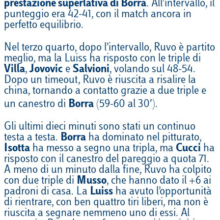
prestazione superlativa di Borra
. All’intervallo, il
punteggio era 42-41, con il match ancora in
perfetto equilibrio.
Nel terzo quarto, dopo l’intervallo, Ruvo è partito
meglio, ma la Luiss ha risposto con le triple di
Villa
,
Jovovic
e
Salvioni
, volando sul 48-54.
Dopo un timeout, Ruvo è riuscita a risalire la
china, tornando a contatto grazie a due triple e
un canestro di
Borra
(59-60 al 30′).
Gli ultimi dieci minuti sono stati un continuo
testa a testa.
Borra
ha dominato nel pitturato,
Isotta
ha messo a segno una tripla, ma
Cucci
ha
risposto con il canestro del pareggio a quota 71.
A meno di un minuto dalla fine, Ruvo ha colpito
con due triple di
Musso
, che hanno dato il +6 ai
padroni di casa. La
Luiss
ha avuto l’opportunità
di rientrare, con ben quattro tiri liberi, ma non è
riuscita a segnare nemmeno uno di essi. Al