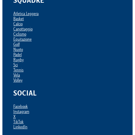
SQUADRE
Atletica Leggera
Basket
Calcio
Canottaggio
Ciclismo
Equitazione
Golf
Nuoto
Padel
Rugby
Sci
Tennis
Vela
Volley
SOCIAL
Facebook
Instagram
X
TikTok
LinkedIn