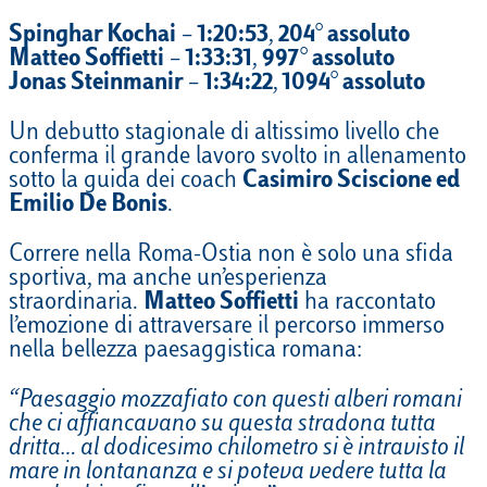
Spinghar Kochai
–
1:20:53
,
204° assoluto
Matteo Soffietti
–
1:33:31
,
997° assoluto
Jonas Steinmanir
–
1:34:22
,
1094° assoluto
Un debutto stagionale di altissimo livello che
conferma il grande lavoro svolto in allenamento
sotto la guida dei coach
Casimiro Sciscione ed
Emilio De Bonis
.
Correre nella Roma-Ostia non è solo una sfida
sportiva, ma anche un’esperienza
straordinaria.
Matteo Soffietti
ha raccontato
l’emozione di attraversare il percorso immerso
nella bellezza paesaggistica romana:
“Paesaggio mozzafiato con questi alberi romani
che ci affiancavano su questa stradona tutta
dritta… al dodicesimo chilometro si è intravisto il
mare in lontananza e si poteva vedere tutta la