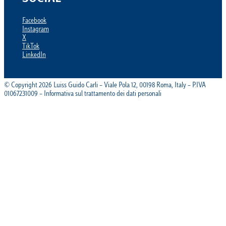
Facebook
Instagram
X
TikTok
LinkedIn
© Copyright 2026 Luiss Guido Carli – Viale Pola 12, 00198 Roma, Italy – P.IVA
01067231009 – Informativa sul trattamento dei dati personali