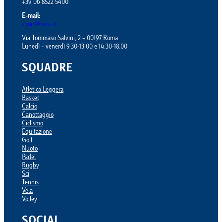
+39 06 8522 5400
E-mail:
sport@luiss.it
Via Tommaso Salvini, 2 – 00197 Roma
Lunedì – venerdì 9.30-13.00 e 14.30-18.00
SQUADRE
Atletica Leggera
Basket
Calcio
Canottaggio
Ciclismo
Equitazione
Golf
Nuoto
Padel
Rugby
Sci
Tennis
Vela
Volley
SOCIAL