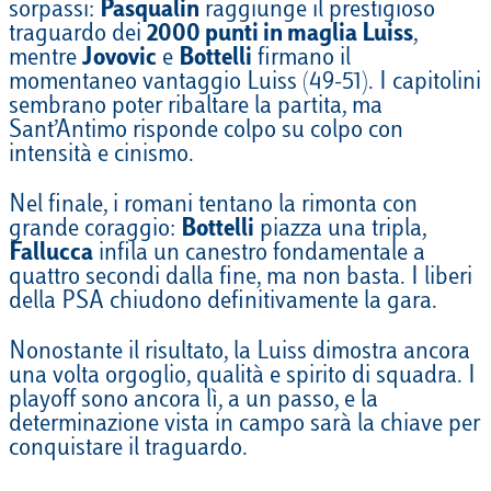
sorpassi:
Pasqualin
raggiunge il prestigioso
traguardo dei
2000 punti in maglia Luiss
,
mentre
Jovovic
e
Bottelli
firmano il
momentaneo vantaggio Luiss (49-51). I capitolini
sembrano poter ribaltare la partita, ma
Sant’Antimo risponde colpo su colpo con
intensità e cinismo.
Nel finale, i romani tentano la rimonta con
grande coraggio:
Bottelli
piazza una tripla,
Fallucca
infila un canestro fondamentale a
quattro secondi dalla fine, ma non basta. I liberi
della PSA chiudono definitivamente la gara.
Nonostante il risultato, la Luiss dimostra ancora
una volta orgoglio, qualità e spirito di squadra. I
playoff sono ancora lì, a un passo, e la
determinazione vista in campo sarà la chiave per
conquistare il traguardo.