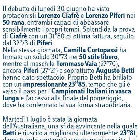
Il debutto di lunedì 30 giugno ha visto
protagonisti
Lorenzo Ciafrè
e
Lorenzo Piferi
nei
50 rana
, entrambi capaci di abbassare
sensibilmente i propri tempi. Splendida la prova
di
Ciafrè
con un 31’’80 di ottima fattura, seguito
dal 32’’73 di
Piferi
.
Nella stessa giornata,
Camilla Cortopassi
ha
firmato un solido 30’’73 nei
50 stile libero
,
mentre al maschile
Tommaso Vaia
(27’’70),
ancora
Piferi
(27’’21) e soprattutto
Augusto Betti
hanno dato spettacolo. Proprio Betti ha brillato
con un
impressionante 23’’85
, tempo che gli è
valso il pass per i
Campionati Italiani in vasca
lunga
e l’accesso alla finale del pomeriggio,
dove ha confermato la sua forma straordinaria.
Martedì 1 luglio è stata la giornata
dell’Australiana, una sfida avvincente nella quale
Betti
è riuscito a migliorarsi ulteriormente:
23’’81
,