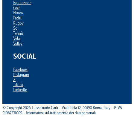
Equitazione
Golf
Nuoto
Padel
Rugby
Sci
Tennis
Vela
Volley
SOCIAL
Facebook
Instagram
X
TikTok
LinkedIn
© Copyright 2026 Luiss Guido Carli – Viale Pola 12, 00198 Roma, Italy – P.IVA
01067231009 – Informativa sul trattamento dei dati personali