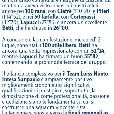
dimostrando continuità e margine di crescita. La
mattinata aveva visto in vasca i nostri atleti
anche nei
100 rana
, con
Ciafrè
(1’10’’20) e
Piferi
(1’14’’52), e nei
50 farfalla
, con
Cortopassi
(32’’70),
Lapucci
(27’’86) e ancora un eccellente
Betti
, che ha chiuso in
26’’00
.
A concludere la manifestazione, mercoledì 2
luglio, sono stati i
100 stile libero
.
Betti
ha
ancora una volta impressionato con un
52’’24
,
mentre
Lapucci
ha firmato un buon
55’’82
,
confermando la profondità tecnica del gruppo.
Il bilancio complessivo per il
Team Luiss Nuoto
Intesa Sanpaolo
è ampiamente positivo:
miglioramenti cronometrici significativi,
qualificazioni di prestigio e, soprattutto, la
dimostrazione di come professionalità, passione
e dedizione siano le fondamenta su cui si
costruisce una squadra vincente. Ora
l’attenzione si sposta verso le
finali regionali in