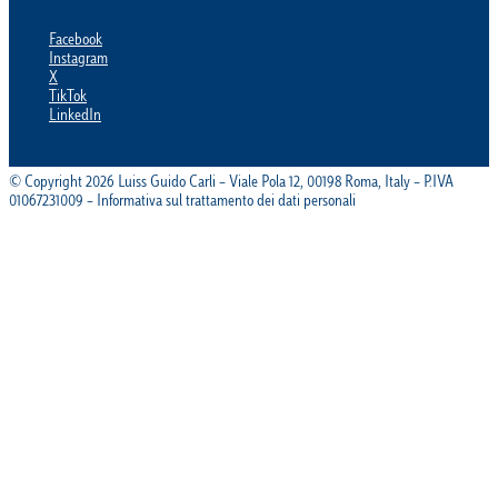
Facebook
Instagram
X
TikTok
LinkedIn
© Copyright 2026 Luiss Guido Carli – Viale Pola 12, 00198 Roma, Italy – P.IVA
01067231009 – Informativa sul trattamento dei dati personali