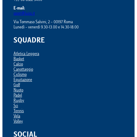
+39 06 8522 5400
E-mail:
sport@luiss.it
Via Tommaso Salvini, 2 – 00197 Roma
Lunedì – venerdì 9.30-13.00 e 14.30-18.00
SQUADRE
Atletica Leggera
Basket
Calcio
Canottaggio
Ciclismo
Equitazione
Golf
Nuoto
Padel
Rugby
Sci
Tennis
Vela
Volley
SOCIAL