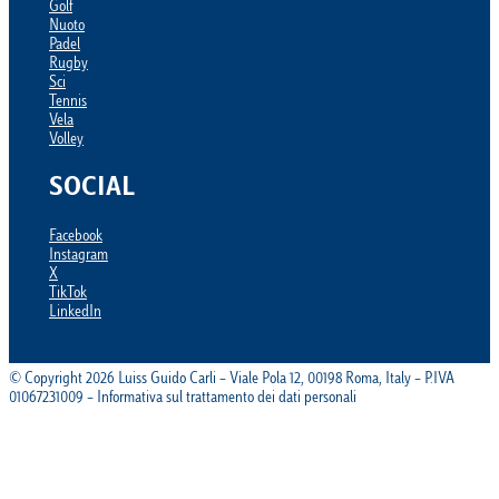
Golf
Nuoto
Padel
Rugby
Sci
Tennis
Vela
Volley
SOCIAL
Facebook
Instagram
X
TikTok
LinkedIn
© Copyright 2026 Luiss Guido Carli – Viale Pola 12, 00198 Roma, Italy – P.IVA
01067231009 – Informativa sul trattamento dei dati personali