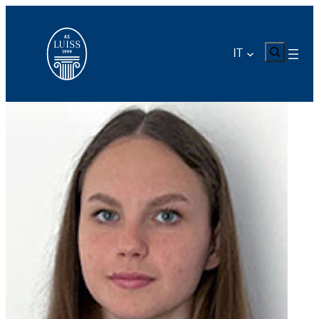
Vai
al
contenuto
CERCA
IT