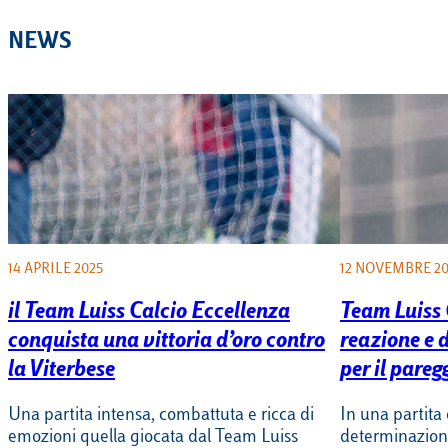
NEWS
14 APRILE 2025
12 NOVEMBRE 2
il Team Luiss Calcio Eccellenza
Team Luiss 
conquista una vittoria d’oro contro
reazione e 
la Viterbese
per il pareg
Una partita intensa, combattuta e ricca di
In una partita
emozioni quella giocata dal Team Luiss
determinazione