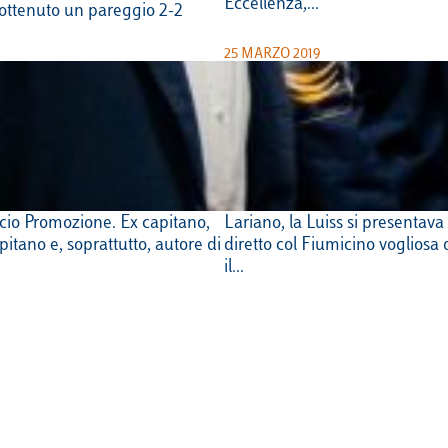
Eccellenza,…
ottenuto un pareggio 2-2
25 MARZO 2019
ta la Luiss: “È stata
Calcio Promozione, la Lu
 di vita. Ragazzi, ora
Fiumicino e consolida il
e”
posto
tola è uno dei senatori della
Dopo il successo esterno contro
cio Promozione. Ex capitano,
Lariano, la Luiss si presentava 
pitano e, soprattutto, autore di
diretto col Fiumicino vogliosa 
il…