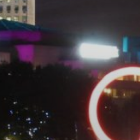
VELA
Calendario
Roster
News
VOLLEY
Calendario
Roster
News