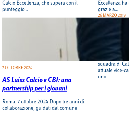
Calcio Eccellenza, che supera con il
Eccellenza ha 
punteggio…
grazie a…
26 MARZO 2019
Mottola salu
una palestra
non mollat
Alessandro Mot
squadra di Cal
7 OTTOBRE 2024
attuale vice-ca
uno…
AS Luiss Calcio e CBI: una
partnership per i giovani
Roma, 7 ottobre 2024 Dopo tre anni di
collaborazione, guidati dal comune
riconoscimento dell’importanza etica e
sociale dello sport e…
4 MARZO 2019