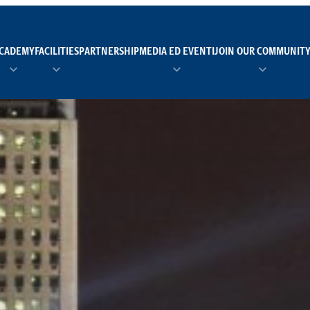
CADEMY
FACILITIES
PARTNERSHIP
MEDIA ED EVENTI
JOIN OUR COMMUNIT
TEAM MANAGER AS 
EI
Calendario
Roster
News
NUOTO
FORMAZIONE
PADEL
TRASPARENZA E ET
RUGBY
MODELLO ORGANIZZ
SCI
Calendario
Roster
News
TENNIS
Calendario
Roster
News