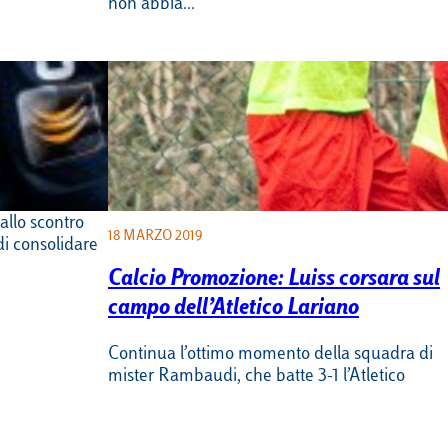
non abbia…
iss batte
 secondo
 l’Atletico
allo scontro
18 MARZO 2019
di consolidare
Calcio Promozione: Luiss corsara sul
campo dell’Atletico Lariano
Continua l’ottimo momento della squadra di
mister Rambaudi, che batte 3-1 l’Atletico
Lariano e si porta in seconda posizione.
Un’altra…