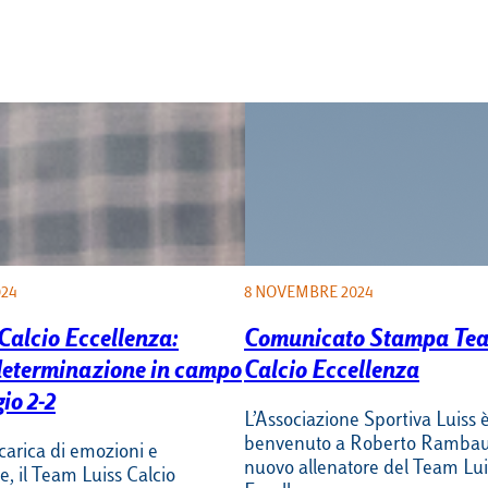
024
8 NOVEMBRE 2024
Calcio Eccellenza:
Comunicato Stampa Tea
determinazione in campo
Calcio Eccellenza
gio 2-2
L’Associazione Sportiva Luiss è 
benvenuto a Roberto Ramba
 carica di emozioni e
nuovo allenatore del Team Lui
, il Team Luiss Calcio