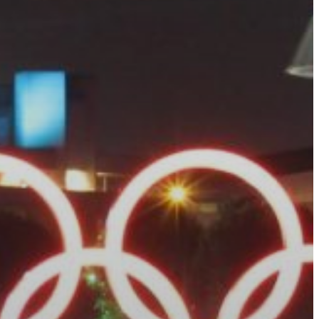
Calendario
Roster
News