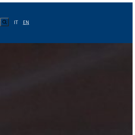
CERCA
IT
EN
Y
LUISS
Calendario
Roster
News
Calendario
Roster
News
ICA
Calendario
Roster
News
ATIVO E CODICE CONDOTTA
Calendario
Roster
News
Calendario
Roster
News