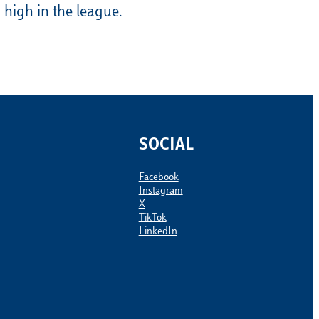
 high in the league.
SOCIAL
Facebook
Instagram
X
TikTok
LinkedIn