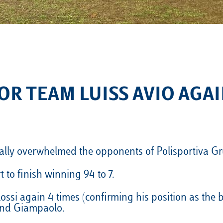
VELA
Calendario
Roster
News
VOLLEY
Calendario
Roster
News
OR TEAM LUISS AVIO AGAI
rally overwhelmed the opponents of Polisportiva G
t to finish winning 94 to 7.
ssi again 4 times (confirming his position as the b
 and Giampaolo.