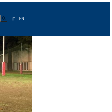
CERCA
EN
Y
IT
LUISS
Calendario
Roster
News
Calendario
Roster
News
ICA
Calendario
Roster
News
ATIVO E CODICE CONDOTTA
Calendario
Roster
News
Calendario
Roster
News