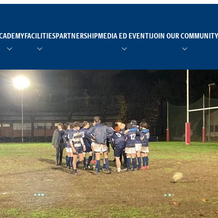
CADEMY
FACILITIES
PARTNERSHIP
MEDIA ED EVENTI
JOIN OUR COMMUNIT
TEAM MANAGER AS 
EI
Calendario
Roster
News
NUOTO
FORMAZIONE
PADEL
TRASPARENZA E ET
RUGBY
MODELLO ORGANIZZ
SCI
Calendario
Roster
News
TENNIS
Calendario
Roster
News