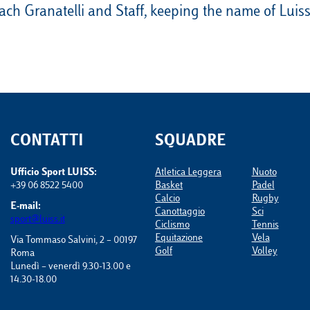
oach Granatelli and Staff, keeping the name of Luiss
CONTATTI
SQUADRE
Ufficio Sport LUISS:
Atletica Leggera
Nuoto
+39 06 8522 5400
Basket
Padel
Calcio
Rugby
E-mail:
Canottaggio
Sci
sport@luiss.it
Ciclismo
Tennis
Equitazione
Vela
Via Tommaso Salvini, 2 – 00197
Golf
Volley
Roma
Lunedì – venerdì 9.30-13.00 e
14.30-18.00