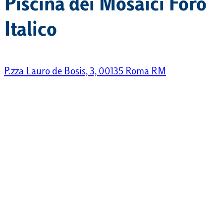
Piscina dei Mosaici Foro
Italico
P.zza Lauro de Bosis, 3, 00135 Roma RM
Da
Stazione Termini
: prendete la metro A (direzione
Battistini) fino alla fermata Ottaviano, uscita Via
Barletta. Da qui prendete l’autobus n° 32 (direzione
Tor di Quinto) o il n° 271 (direzione Volpi) fino alla
fermata De Bosis/Stadio Tennis.
Dalla
Stazione Tiburtina
: prendete la metro B
(direzione Laurentina) fino a Termini. Da Termini
prendete la metro A (direzione Battistini), scendete