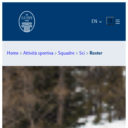
Skip
to
content
CERCA
EN
Home
>
Attività sportiva
>
Squadre
>
Sci
>
Roster