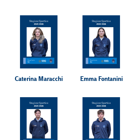
Caterina Maracchi
Emma Fontanini