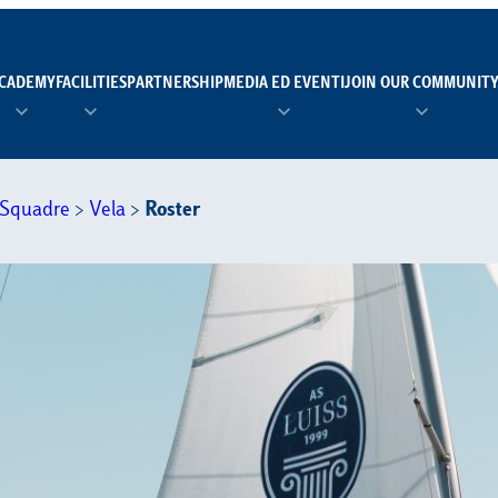
CADEMY
FACILITIES
PARTNERSHIP
MEDIA ED EVENTI
JOIN OUR COMMUNIT
TEAM MANAGER AS 
EI
Squadre
>
Vela
>
Roster
Calendario
Roster
News
NUOTO
FORMAZIONE
PADEL
TRASPARENZA E ET
RUGBY
MODELLO ORGANIZZ
SCI
Calendario
Roster
News
TENNIS
Calendario
Roster
News