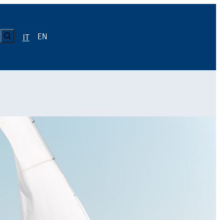
CERCA
EN
Y
IT
LUISS
Calendario
Roster
News
Calendario
Roster
News
ICA
Calendario
Roster
News
ATIVO E CODICE CONDOTTA
Calendario
Roster
News
Calendario
Roster
News