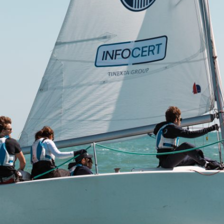
VELA
Calendario
Roster
News
VOLLEY
Calendario
Roster
News