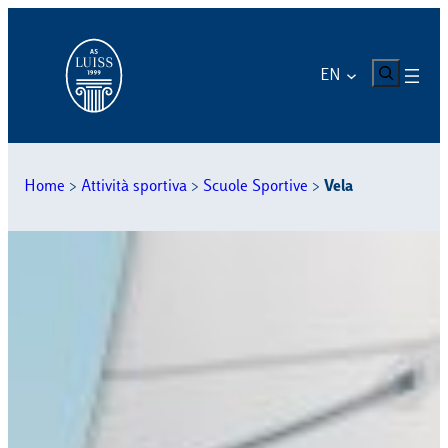
Skip
to
content
CERCA
EN
Home
>
Attività sportiva
>
Scuole Sportive
>
Vela