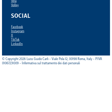
Vela
Volley
SOCIAL
Facebook
Instagram
X
TikTok
LinkedIn
© Copyright 2026 Luiss Guido Carli – Viale Pola 12, 00198 Roma, Italy – P.IVA
01067231009 – Informativa sul trattamento dei dati personali