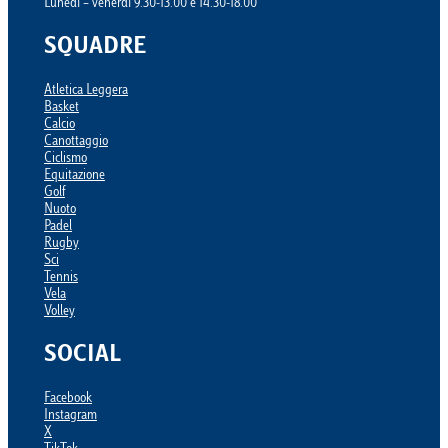
Lunedì – venerdì 9.30-13.00 e 14.30-18.00
SQUADRE
Atletica Leggera
Basket
Calcio
Canottaggio
Ciclismo
Equitazione
Golf
Nuoto
Padel
Rugby
Sci
Tennis
Vela
Volley
SOCIAL
Facebook
Instagram
X