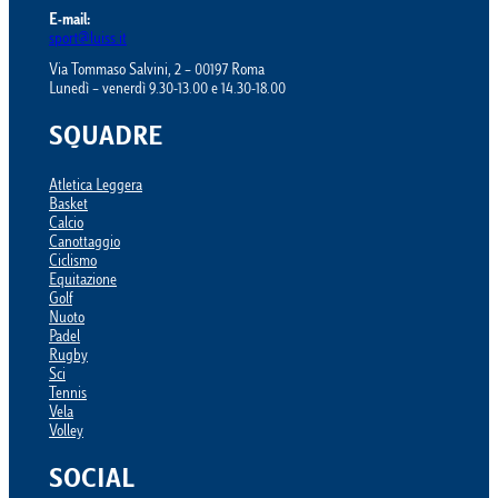
E-mail:
sport@luiss.it
Via Tommaso Salvini, 2 – 00197 Roma
Lunedì – venerdì 9.30-13.00 e 14.30-18.00
SQUADRE
Atletica Leggera
Basket
Calcio
Canottaggio
Ciclismo
Equitazione
Golf
Nuoto
Padel
Rugby
Sci
Tennis
Vela
Volley
SOCIAL