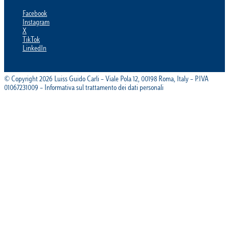
Facebook
Instagram
X
TikTok
LinkedIn
© Copyright 2026 Luiss Guido Carli – Viale Pola 12, 00198 Roma, Italy – P.IVA
01067231009 – Informativa sul trattamento dei dati personali