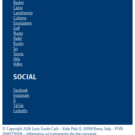
Basket
Calcio
Canottaggio
Ciclismo
Equitazione
Golf
Nuoto
Padel
Rugby
Sci
Tennis
Vela
Volley
SOCIAL
Facebook
Instagram
X
TikTok
LinkedIn
© Copyright 2026 Luiss Guido Carli – Viale Pola 12, 00198 Roma, Italy – P.IVA
01067231009 – Informativa sul trattamento dei dati personali