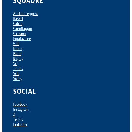
SQUADRE
Atletica Leggera
Basket
Calcio
Canottaggio
Ciclismo
Equitazione
Golf
Nuoto
Padel
Rugby
Sci
Tennis
Vela
Volley
SOCIAL
Facebook
Instagram
X
TikTok
LinkedIn