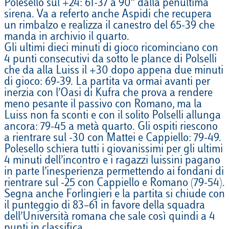
Polesello sul +24: 61-37 a 90’’ dalla penultima
sirena. Va a referto anche Aspidi che recupera
un rimbalzo e realizza il canestro del 65-39 che
manda in archivio il quarto.
Gli ultimi dieci minuti di gioco ricominciano con
4 punti consecutivi da sotto le plance di Polselli
che da alla Luiss il +30 dopo appena due minuti
di gioco: 69-39. La partita va ormai avanti per
inerzia con l’Oasi di Kufra che prova a rendere
meno pesante il passivo con Romano, ma la
Luiss non fa sconti e con il solito Polselli allunga
ancora: 79-45 a metà quarto. Gli ospiti riescono
a rientrare sul -30 con Mattei e Cappiello: 79-49.
Polesello schiera tutti i giovanissimi per gli ultimi
4 minuti dell’incontro e i ragazzi luissini pagano
in parte l’inesperienza permettendo ai fondani di
rientrare sul -25 con Cappiello e Romano (79-54).
Segna anche Forlingieri e la partita si chiude con
il punteggio di 83–61 in favore della squadra
dell’Università romana che sale così quindi a 4
punti in classifica.