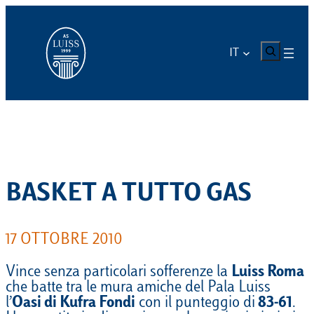
Vai
al
contenuto
CERCA
IT
BASKET A TUTTO GAS
17 OTTOBRE 2010
Vince senza particolari sofferenze la
Luiss Roma
che batte tra le mura amiche del Pala Luiss
l’
Oasi di Kufra Fondi
con il punteggio di
83-61
.