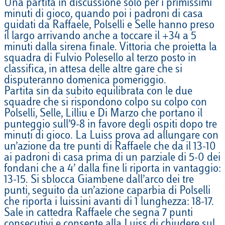
Una partita in discussione solo per i primissimi
minuti di gioco, quando poi i padroni di casa
guidati da Raffaele, Polselli e Selle hanno preso
il largo arrivando anche a toccare il +34 a 5
minuti dalla sirena finale. Vittoria che proietta la
squadra di Fulvio Polesello al terzo posto in
classifica, in attesa delle altre gare che si
disputeranno domenica pomeriggio.
Partita sin da subito equilibrata con le due
squadre che si rispondono colpo su colpo con
Polselli, Selle, Lilliu e Di Marzo che portano il
punteggio sull’9-8 in favore degli ospiti dopo tre
minuti di gioco. La Luiss prova ad allungare con
un’azione da tre punti di Raffaele che da il 13-10
ai padroni di casa prima di un parziale di 5-0 dei
fondani che a 4’ dalla fine li riporta in vantaggio:
13-15. Si sblocca Giambene dall’arco dei tre
punti, seguito da un’azione caparbia di Polselli
che riporta i luissini avanti di 1 lunghezza: 18-17.
Sale in cattedra Raffaele che segna 7 punti
consecutivi e consente alla Luiss di chiudere sul