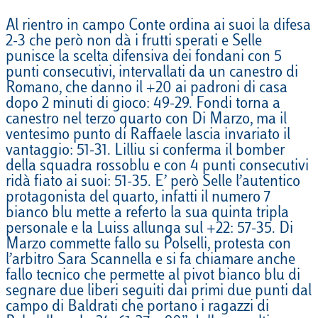
Al rientro in campo Conte ordina ai suoi la difesa
2-3 che però non dà i frutti sperati e Selle
punisce la scelta difensiva dei fondani con 5
punti consecutivi, intervallati da un canestro di
Romano, che danno il +20 ai padroni di casa
dopo 2 minuti di gioco: 49-29. Fondi torna a
canestro nel terzo quarto con Di Marzo, ma il
ventesimo punto di Raffaele lascia invariato il
vantaggio: 51-31. Lilliu si conferma il bomber
della squadra rossoblu e con 4 punti consecutivi
ridà fiato ai suoi: 51-35. E’ però Selle l’autentico
protagonista del quarto, infatti il numero 7
bianco blu mette a referto la sua quinta tripla
personale e la Luiss allunga sul +22: 57-35. Di
Marzo commette fallo su Polselli, protesta con
l’arbitro Sara Scannella e si fa chiamare anche
fallo tecnico che permette al pivot bianco blu di
segnare due liberi seguiti dai primi due punti dal
campo di Baldrati che portano i ragazzi di