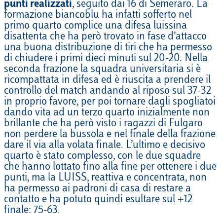
punti realizzati
, seguito dai 16 di Semeraro. La
formazione biancoblu ha infatti sofferto nel
primo quarto complice una difesa luissina
disattenta che ha però trovato in fase d’attacco
una buona distribuzione di tiri che ha permesso
di chiudere i primi dieci minuti sul 20-20. Nella
seconda frazione la squadra universitaria si è
ricompattata in difesa ed è riuscita a prendere il
controllo del match andando al riposo sul 37-32
in proprio favore, per poi tornare dagli spogliatoi
dando vita ad un terzo quarto inizialmente non
brillante che ha però visto i ragazzi di Fulgaro
non perdere la bussola e nel finale della frazione
dare il via alla volata finale. L’ultimo e decisivo
quarto è stato complesso, con le due squadre
che hanno lottato fino alla fine per ottenere i due
punti, ma la LUISS, reattiva e concentrata, non
ha permesso ai padroni di casa di restare a
contatto e ha potuto quindi esultare sul +12
finale: 75-63.