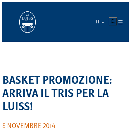
Vai
al
contenuto
CERCA
IT
BASKET PROMOZIONE:
ARRIVA IL TRIS PER LA
LUISS!
8 NOVEMBRE 2014