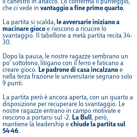
il canestro in attacco. Lo conferma il punteggio,
che ci vede in
vantaggio a fine primo quarto
.
La partita si scalda,
le avversarie iniziano a
macinare gioco
e riescono a ricucire lo
svantaggio. Il tabellone a metà partita recita 34-
30.
Dopo la pausa, le nostre ragazze sembrano un
po’ sottotono, litigano con il ferro e faticano a
creare gioco.
Le padrone di casa incalzano
e
nella terza frazione le universitarie segnano solo
9 punti.
La partita però è ancora aperta, con un quarto a
disposizione per recuperare lo svantaggio. Le
nostre ragazze entrano in campo motivate e
riescono a portarsi sul -2.
La Bull
, però,
mantiene la leadership e
chiude la partita sul
54-46
.