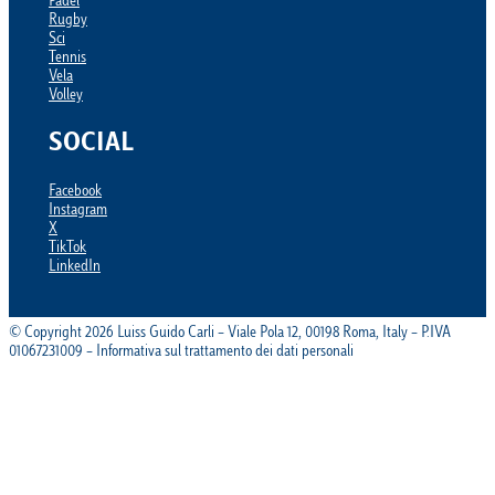
Padel
Rugby
Sci
Tennis
Vela
Volley
SOCIAL
Facebook
Instagram
X
TikTok
LinkedIn
© Copyright 2026 Luiss Guido Carli – Viale Pola 12, 00198 Roma, Italy – P.IVA
01067231009 – Informativa sul trattamento dei dati personali