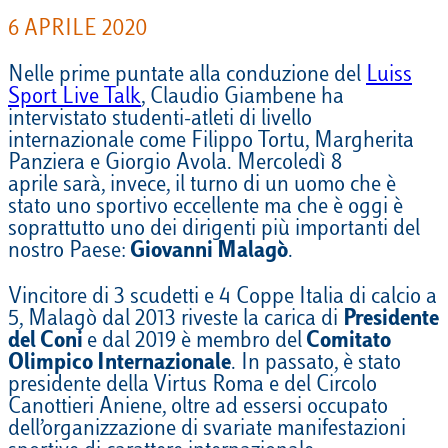
6 APRILE 2020
Nelle prime puntate alla conduzione del
Luiss
Sport Live Talk
, Claudio Giambene ha
intervistato studenti-atleti di livello
internazionale come Filippo Tortu, Margherita
Panziera e Giorgio Avola. Mercoledì 8
aprile sarà, invece, il turno di un uomo che è
stato uno sportivo eccellente ma che è oggi è
soprattutto uno dei dirigenti più importanti del
nostro Paese:
Giovanni Malagò
.
Vincitore di 3 scudetti e 4 Coppe Italia di calcio a
5, Malagò dal 2013 riveste la carica di
Presidente
del Coni
e dal 2019 è membro del
Comitato
Olimpico Internazionale
. In passato, è stato
presidente della Virtus Roma e del Circolo
Canottieri Aniene, oltre ad essersi occupato
dell’organizzazione di svariate manifestazioni