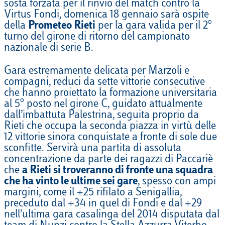
sosta forzata per il rinvio del match contro la
Virtus Fondi, domenica 18 gennaio sarà ospite
della
Prometeo Rieti
per la gara valida per il 2°
turno del girone di ritorno del campionato
nazionale di serie B.
Gara estremamente delicata per Marzoli e
compagni, reduci da sette vittorie consecutive
che hanno proiettato la formazione universitaria
al 5° posto nel girone C, guidato attualmente
dall’imbattuta Palestrina, seguita proprio da
Rieti che occupa la seconda piazza in virtù delle
12 vittorie sinora conquistate a fronte di sole due
sconfitte. Servirà una partita di assoluta
concentrazione da parte dei ragazzi di Paccariè
che
a Rieti si troveranno di fronte una squadra
che ha vinto le ultime sei gare
, spesso con ampi
margini, come il +25 rifilato a Senigallia,
preceduto dal +34 in quel di Fondi e dal +29
nell’ultima gara casalinga del 2014 disputata dal