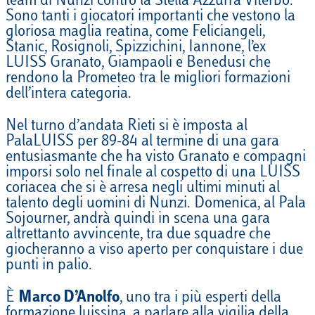
team di Nunzi contro la Stella Azzurra Viterbo.
Sono tanti i giocatori importanti che vestono la
gloriosa maglia reatina, come Feliciangeli,
Stanic, Rosignoli, Spizzichini, Iannone, l’ex
LUISS Granato, Giampaoli e Benedusi che
rendono la Prometeo tra le migliori formazioni
dell’intera categoria.
Nel turno d’andata Rieti si è imposta al
PalaLUISS per 89-84 al termine di una gara
entusiasmante che ha visto Granato e compagni
imporsi solo nel finale al cospetto di una LUISS
coriacea che si è arresa negli ultimi minuti al
talento degli uomini di Nunzi. Domenica, al Pala
Sojourner, andrà quindi in scena una gara
altrettanto avvincente, tra due squadre che
giocheranno a viso aperto per conquistare i due
punti in palio.
È
Marco D’Anolfo
, uno tra i più esperti della
formazione luissina, a parlare alla vigilia della