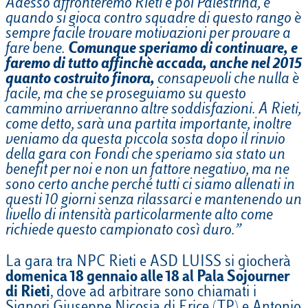
Adesso affronteremo Rieti e poi Palestrina, e
quando si gioca contro squadre di questo rango è
sempre facile trovare motivazioni per provare a
fare bene.
Comunque speriamo di continuare, e
faremo di tutto affinchè accada, anche nel 2015
quanto costruito finora,
consapevoli che nulla è
facile, ma che se proseguiamo su questo
cammino arriveranno altre soddisfazioni. A Rieti,
come detto, sarà una partita importante, inoltre
veniamo da questa piccola sosta dopo il rinvio
della gara con Fondi che speriamo sia stato un
benefit per noi e non un fattore negativo, ma ne
sono certo anche perché tutti ci siamo allenati in
questi 10 giorni senza rilassarci e mantenendo un
livello di intensità particolarmente alto come
richiede questo campionato così duro.”
La gara tra NPC Rieti e ASD LUISS si giocherà
domenica 18 gennaio alle 18 al Pala Sojourner
di Rieti
, dove ad arbitrare sono chiamati i