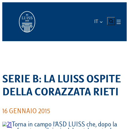
Vai
al
contenuto
CERCA
IT
SERIE B: LA LUISS OSPITE
DELLA CORAZZATA RIETI
16 GENNAIO 2015
Torna in campo l’ASD LUISS che, dopo la