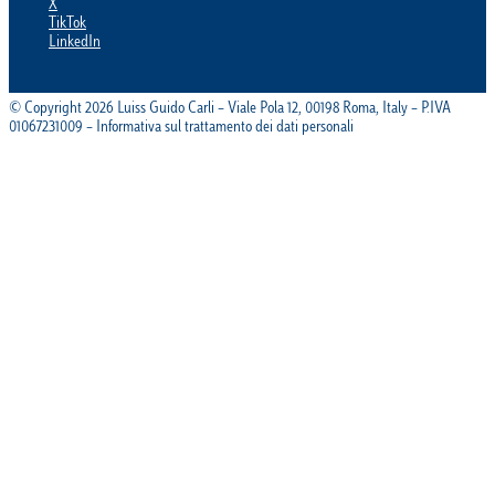
X
TikTok
LinkedIn
© Copyright 2026 Luiss Guido Carli – Viale Pola 12, 00198 Roma, Italy – P.IVA
01067231009 – Informativa sul trattamento dei dati personali