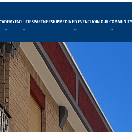
CADEMY
FACILITIES
PARTNERSHIP
MEDIA ED EVENTI
JOIN OUR COMMUNIT
TEAM MANAGER AS 
EI
Calendario
Roster
News
NUOTO
FORMAZIONE
PADEL
TRASPARENZA E ET
RUGBY
MODELLO ORGANIZZ
SCI
Calendario
Roster
News
TENNIS
Calendario
Roster
News