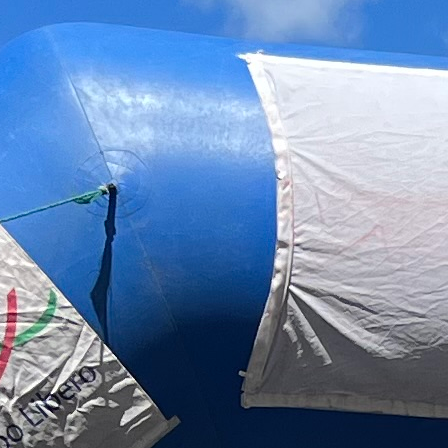
Calendario
Roster
News