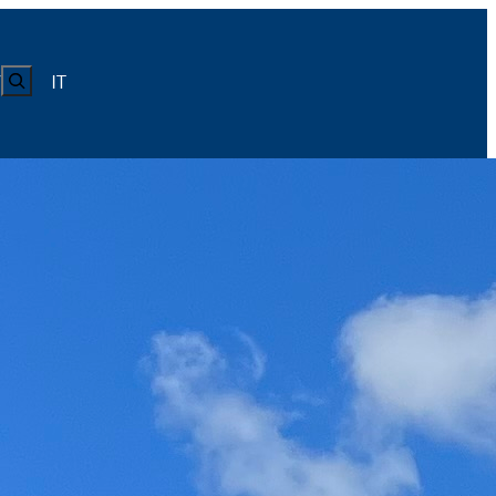
CERCA
IT
Y
LUISS
Calendario
Roster
News
Calendario
Roster
News
ICA
Calendario
Roster
News
ATIVO E CODICE CONDOTTA
Calendario
Roster
News
Calendario
Roster
News